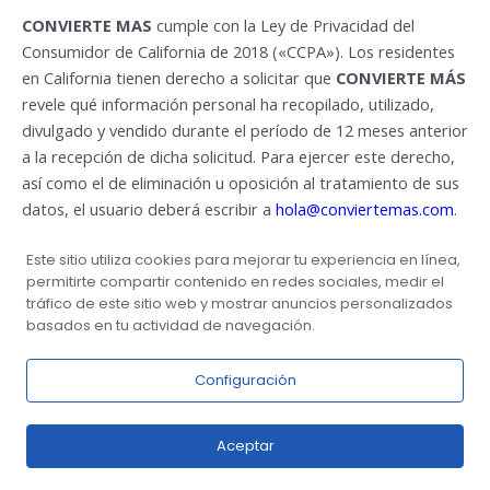
CONVIERTE MAS
cumple con la Ley de Privacidad del
Consumidor de California de 2018 («CCPA»). Los residentes
en California tienen derecho a solicitar que
CONVIERTE MÁS
revele qué información personal ha recopilado, utilizado,
divulgado y vendido durante el período de 12 meses anterior
a la recepción de dicha solicitud. Para ejercer este derecho,
así como el de eliminación u oposición al tratamiento de sus
datos, el usuario deberá escribir a
hola@conviertemas.com
.
RESIDENTES EN LA UNIÓN EUROPEA
Este sitio utiliza cookies para mejorar tu experiencia en línea,
permitirte compartir contenido en redes sociales, medir el
En virtud del artículo 27 del Reglamento (UE) 2016/679 del
tráfico de este sitio web y mostrar anuncios personalizados
Parlamento Europeo y del Consejo de 27 de abril de 2016
basados en tu actividad de navegación.
relativo a la protección de las personas físicas en lo que
respecta al tratamiento de datos personales y a la libre
Configuración
circulación de estos datos (RGPD), se ha designado a un
representante en la Unión Europea:
Aceptar
Sumarios Seculares, Consultoria, Lda.,