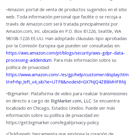
•Amazon: portal de venta de productos sugeridos en el sitio
web. Toda información personal que facilite o se recoja a
través de Amazon.com será tratada principalmente por
Amazon.com, Inc. ubicada en P.O. Box 81226, Seattle, WA
98108-1226 EE.UU. Han adoptado cláusulas-tipo aprobadas
por la Comisión Europea que pueden ser consultadas en:
https://aws.amazon.com/pt/blogs/security/aws-gdpr-data-
processing-addendum
. Para más información sobre su
política de privacidad:
https://www.amazon.com/-/es/gp/help/customer/display.htm
l/ref=hp_left_v4_sib?ie=UTF8&nodeId=GX7NJQ4ZB8MHFRNJ
•Bigmarker: Plataforma de video para realizar transmisiones
en directo a cargo de B
igMarker.com, LLC
. Se encuentra
localizado en Chicago, Estados Unidos. Puede ver más
información sobre su política de privacidad en:
https://get.bigmarker.com/legal/privacy-policy
•Clickfunnels: herramienta que gestiona la creación de