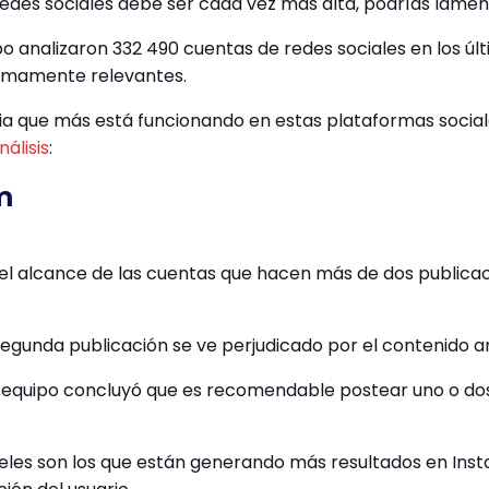
redes sociales debe ser cada vez más alta, podrías lamen
ipo analizaron 332 490 cuentas de redes sociales en los últ
sumamente relevantes.
cia que más está funcionando en estas plataformas socia
nálisis
:
m
 el alcance de las cuentas que hacen más de dos publicac
segunda publicación se ve perjudicado por el contenido a
 el equipo concluyó que es recomendable postear uno o do
eles son los que están generando más resultados en Ins