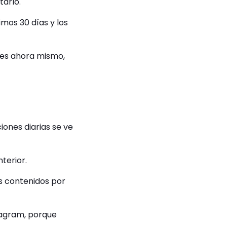
tarlo.
imos 30 días y los
les ahora mismo,
iones diarias se ve
nterior.
s contenidos por
tagram, porque