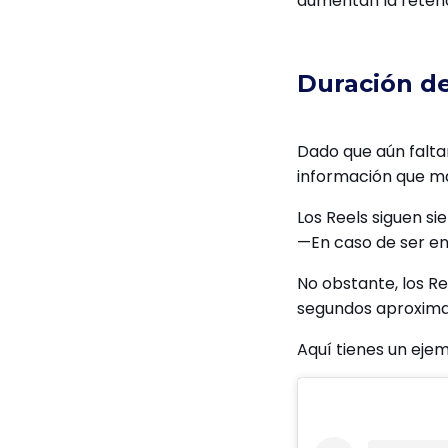
aumentan la retenc
Duración de
Dado que aún falta
información que m
Los Reels siguen si
—En caso de ser e
No obstante, los R
segundos aproxim
Aquí tienes un eje