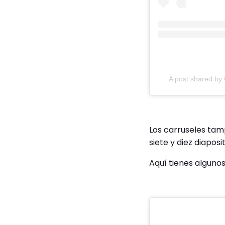
A post shared by
Los carruseles tam
siete y diez diaposi
Aquí tienes alguno