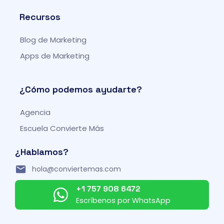
t
e
t
t
t
b
a
u
Recursos
e
o
g
b
r
o
r
e
Blog de Marketing
k
a
-
m
Apps de Marketing
f
¿Cómo podemos ayudarte?
Agencia
Escuela Convierte Más
¿Hablamos?
hola@conviertemas.com
+1 757 908 6472
Escríbenos por WhatsApp