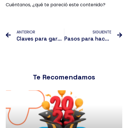
Cuéntanos, ¿qué te pareció este contenido?
Ant
Si
ANTERIOR
SIGUIENTE
Claves para garantizar el éxito de tu tienda online
Pasos para hacer vídeos en TikTok como un Pro
Te Recomendamos