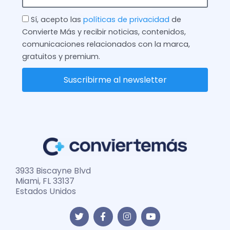
Check
Sí, acepto las
políticas de privacidad
de
Convierte Más y recibir noticias, contenidos,
comunicaciones relacionados con la marca,
gratuitos y premium.
Suscribirme al newsletter
3933 Biscayne Blvd
Miami, FL 33137
Estados Unidos
T
F
I
Y
w
a
n
o
i
c
s
u