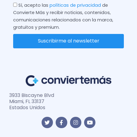
Check
Sí, acepto las
políticas de privacidad
de
Convierte Más y recibir noticias, contenidos,
comunicaciones relacionados con la marca,
gratuitos y premium.
Suscribirme al newsletter
3933 Biscayne Blvd
Miami, FL 33137
Estados Unidos
T
F
I
Y
w
a
n
o
i
c
s
u
t
e
t
t