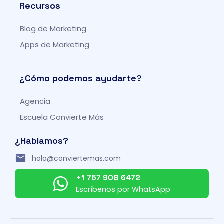
t
b
a
u
Recursos
e
o
g
b
r
o
r
e
Blog de Marketing
k
a
-
m
Apps de Marketing
f
¿Cómo podemos ayudarte?
Agencia
Escuela Convierte Más
¿Hablamos?
hola@conviertemas.com
+1 757 908 6472
Escríbenos por WhatsApp