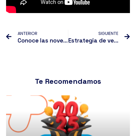
Ant
Si
ANTERIOR
SIGUIENTE
Conoce las novedades de Telegram este 2020
Estrategia de ventas para las ofertas de Front y Back
Te Recomendamos