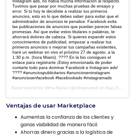
Instagram ads, no había mucha información al respecto.
Tuvimos que pasar por muchas pruebas de ensayo y
error. Si tú hoy te decidiste a realizar tus primeros
anuncios, esto es lo que debes saber para evitar que el
administrador de anuncios te penalice: Facebook evita
las publicaciones de anuncios que puedan parecer falsas
promesas. Así que evitar estos titulares o palabras, te
ahorrará dolores de cabeza. Si quieres expandir estos
conocimientos de publicidad, empezar a realizar tus
primeros anuncios o mejorar tus campañas existentes,
haré un webinar en vivo el próximo 27 de agosto, a la
1:30 p.m. (hora Miami). ???? En la bio consigues el
enlace para registrarte ¡Estoy emocionada de poder
contarte todo para dominar Facebook e Instagram ads!
???? #anunciospublicitarios #anuncioseninstagram
#anunciosenfacebook #facebookads #instagramads
A post shared by
Vilma Nunez
(@vilmanunez) on
Aug 21, 2020 at 7:43am PDT
Ventajas de usar Marketplace
Aumentas la confianza de los clientes y
ganas visibilidad de manera fácil.
Ahorras dinero gracias a la logística de