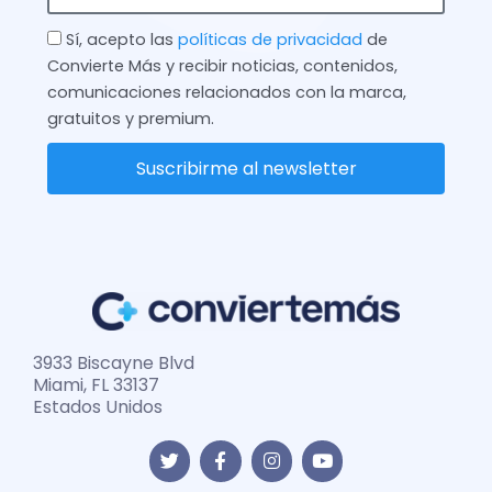
Check
Sí, acepto las
políticas de privacidad
de
Convierte Más y recibir noticias, contenidos,
comunicaciones relacionados con la marca,
gratuitos y premium.
Suscribirme al newsletter
3933 Biscayne Blvd
Miami, FL 33137
Estados Unidos
T
F
I
Y
w
a
n
o
i
c
s
u