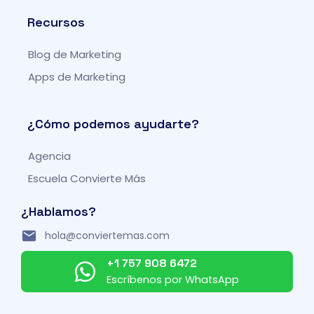
t
e
t
t
t
b
a
u
Recursos
e
o
g
b
r
o
r
e
Blog de Marketing
k
a
-
m
Apps de Marketing
f
¿Cómo podemos ayudarte?
Agencia
Escuela Convierte Más
¿Hablamos?
hola@conviertemas.com
+1 757 908 6472
Escríbenos por WhatsApp