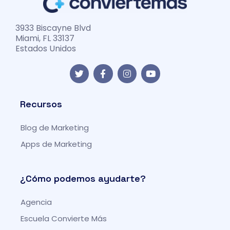
3933 Biscayne Blvd
Miami, FL 33137
Estados Unidos
T
F
I
Y
w
a
n
o
i
c
s
u
t
e
t
t
t
b
a
u
Recursos
e
o
g
b
r
o
r
e
Blog de Marketing
k
a
-
m
Apps de Marketing
f
¿Cómo podemos ayudarte?
Agencia
Escuela Convierte Más