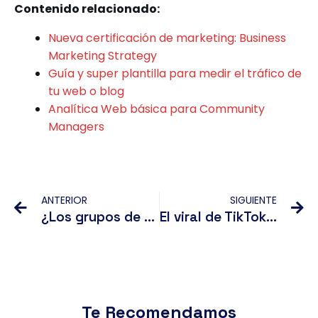
Contenido relacionado:
Nueva certificación de marketing: Business
Marketing Strategy
Guía y super plantilla para medir el tráfico de
tu web o blog
Analítica Web básica para Community
Managers
Ant
Si
ANTERIOR
SIGUIENTE
¿Los grupos de Facebook realmente funcionan?
El viral de TikTok que desencadenó una reacción en marketing digital
Te Recomendamos