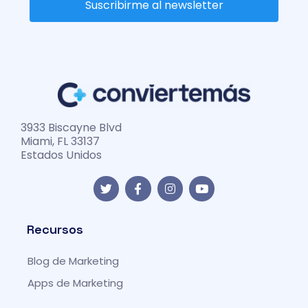
Suscribirme al newsletter
3933 Biscayne Blvd
Miami, FL 33137
Estados Unidos
T
F
I
Y
w
a
n
o
i
c
s
u
t
e
t
t
t
b
a
u
Recursos
e
o
g
b
r
o
r
e
Blog de Marketing
k
a
-
m
Apps de Marketing
f