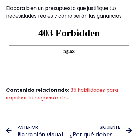
Elabora bien un presupuesto que justifique tus
necesidades reales y cómo serán las ganancias.
Contenido relacionado:
35 habilidades para
impulsar tu negocio online
Ant
Si
ANTERIOR
SIGUIENTE
Narración visual en tu estrategia de publicidad
¿Por qué debes adquirir los workshops de CMAS? (+Ofertas de navidad)