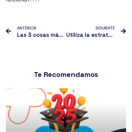
Ant
Si
ANTERIOR
SIGUIENTE
Las 3 cosas más importantes en anuncios de campañas publicitarias
Utiliza la estrategia de Netflix para captar audiencia
Te Recomendamos