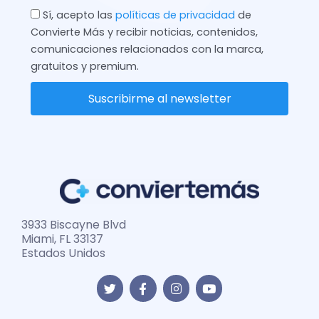
Check
Sí, acepto las
políticas de privacidad
de
Convierte Más y recibir noticias, contenidos,
comunicaciones relacionados con la marca,
gratuitos y premium.
Suscribirme al newsletter
3933 Biscayne Blvd
Miami, FL 33137
Estados Unidos
T
F
I
Y
w
a
n
o
i
c
s
u
t
e
t
t