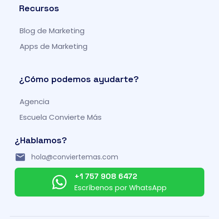
t
b
a
u
Recursos
e
o
g
b
r
o
r
e
Blog de Marketing
k
a
-
m
Apps de Marketing
f
¿Cómo podemos ayudarte?
Agencia
Escuela Convierte Más
¿Hablamos?
hola@conviertemas.com
+1 757 908 6472
Escríbenos por WhatsApp